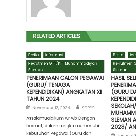
RELATED ARTICLES
Berita
Informasi
Berita
Inf
Rekrutmen GTT/PTT Muhammadiyah
Rekrutmen 
Sleman
Sleman
PENERIMAAN CALON PEGAWAI
HASIL SE
(GURU/ TENAGA
PENERIM
KEPENDIDIKAN) ANGKATAN XII
(GURU D
TAHUN 2024
KEPENDID
SEKOLAH
Author
Posted
admin
November 12, 2024
on
MUHAMMA
Assalamualaikum wr wb Dengan
SLEMAN A
hormat, dalam rangka memenuhi
2023/ AN
kebutuhan Pegawai (Guru dan
Posted
January 3