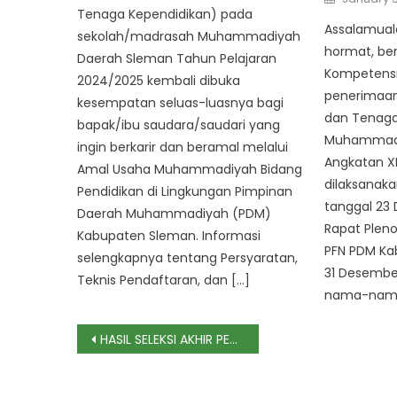
on
Tenaga Kependidikan) pada
Assalamual
sekolah/madrasah Muhammadiyah
hormat, ber
Daerah Sleman Tahun Pelajaran
Kompetensi
2024/2025 kembali dibuka
penerimaan
kesempatan seluas-luasnya bagi
dan Tenaga
bapak/ibu saudara/saudari yang
Muhammadi
ingin berkarir dan beramal melalui
Angkatan X
Amal Usaha Muhammadiyah Bidang
dilaksanaka
Pendidikan di Lingkungan Pimpinan
tanggal 23 
Daerah Muhammadiyah (PDM)
Rapat Pleno
Kabupaten Sleman. Informasi
PFN PDM Ka
selengkapnya tentang Persyaratan,
31 Desembe
Teknis Pendaftaran, dan […]
nama-nama
Post
HASIL SELEKSI AKHIR PENERIMAAN PEGAWAI (GURU DAN KARYAWAN) SEKOLAH MUHAMMADIYAH DAERAH SLEMAN ANGKATAN V TAHUN 2021
navigation