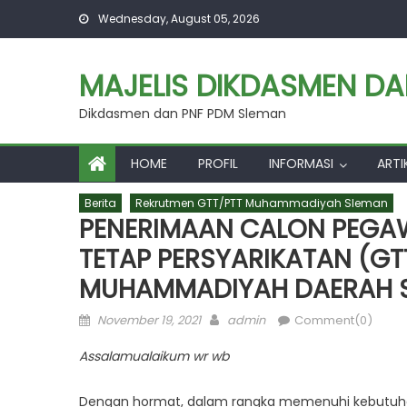
Skip
Wednesday, August 05, 2026
to
content
MAJELIS DIKDASMEN D
Dikdasmen dan PNF PDM Sleman
HOME
PROFIL
INFORMASI
ARTI
Berita
Rekrutmen GTT/PTT Muhammadiyah Sleman
PENERIMAAN CALON PEGA
TETAP PERSYARIKATAN (GT
MUHAMMADIYAH DAERAH S
Posted
Author
November 19, 2021
admin
Comment(0)
on
Assalamualaikum wr wb
Dengan hormat, dalam rangka memenuhi kebutuh