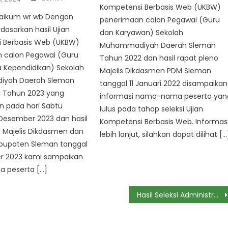
Kompetensi Berbasis Web (UKBW)
aikum wr wb Dengan
penerimaan calon Pegawai (Guru
dasarkan hasil Ujian
dan Karyawan) Sekolah
 Berbasis Web (UKBW)
Muhammadiyah Daerah Sleman
 calon Pegawai (Guru
Tahun 2022 dan hasil rapat pleno
 Kependidikan) Sekolah
Majelis Dikdasmen PDM Sleman
yah Daerah Sleman
tanggal 11 Januari 2022 disampaikan
I Tahun 2023 yang
informasi nama-nama peserta yan
n pada hari Sabtu
lulus pada tahap seleksi Ujian
Desember 2023 dan hasil
Kompetensi Berbasis Web. Informas
 Majelis Dikdasmen dan
lebih lanjut, silahkan dapat dilihat […
bupaten Sleman tanggal
r 2023 kami sampaikan
 peserta […]
Hasil Seleksi Administrasi Penerimaan Calon Pegawai (Guru dan Karyawan) Sekolah Muhammadiyah Daerah Sleman Angkatan VI Tahun 2021