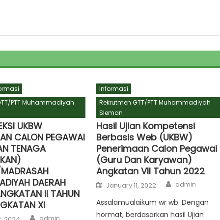
ormasi
Informasi
GTT/PTT Muhammadiyah
Rekrutmen GTT/PTT Muhammadiyah
Sleman
LEKSI UKBW
Hasil Ujian Kompetensi
AAN CALON PEGAWAI
Berbasis Web (UKBW)
AN TENAGA
Penerimaan Calon Pegawai
IKAN)
(Guru Dan Karyawan)
/MADRASAH
Angkatan VII Tahun 2022
DIYAH DAERAH
Author
Posted
admin
January 11, 2022
on
NGKATAN II TAHUN
Assalamualaikum wr wb. Dengan
GKATAN XI
hormat, berdasarkan hasil Ujian
Author
admin
, 2024