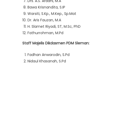
Drs. A.S. Ardani, M.A
Bawa Krisnandita, S.IP
Warsiti, S.Kp., M.Kep., Sp.Mat
Dr. Aris Fauzan, M.A
H. Slamet Riyadi, ST, M.Sc, PhD
Fathurrohman, M.Pd
Staff Majelis Dikdasmen PDM Sleman:
Fadhan Anwarodin, S.Pd
Nidaul Khasanah, S.Pd