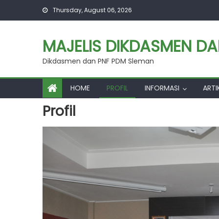
Skip
Thursday, August 06, 2026
to
content
MAJELIS DIKDASMEN D
Dikdasmen dan PNF PDM Sleman
HOME
PROFIL
INFORMASI
ARTI
Profil