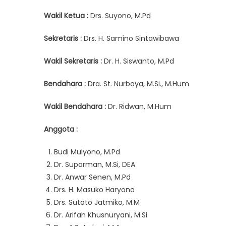
Wakil Ketua :
Drs. Suyono, M.Pd
Sekretaris :
Drs. H. Samino Sintawibawa
Wakil Sekretaris :
Dr. H. Siswanto, M.Pd
Bendahara :
Dra. St. Nurbaya, M.Si., M.Hum
Wakil Bendahara :
Dr. Ridwan, M.Hum
Anggota :
Budi Mulyono, M.Pd
Dr. Suparman, M.Si, DEA
Dr. Anwar Senen, M.Pd
Drs. H. Masuko Haryono
Drs. Sutoto Jatmiko, M.M
Dr. Arifah Khusnuryani, M.Si