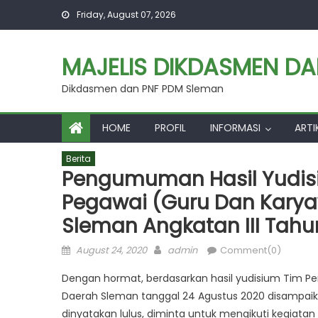
Skip
Friday, August 07, 2026
to
content
MAJELIS DIKDASMEN D
Dikdasmen dan PNF PDM Sleman
HOME
PROFIL
INFORMASI
ARTI
Berita
Pengumuman Hasil Yudisi
Pegawai (Guru Dan Kar
Sleman Angkatan III Tahu
Posted
Author
August 24, 2020
admin
Comment(0)
on
Dengan hormat, berdasarkan hasil yudisium Tim
Daerah Sleman tanggal 24 Agustus 2020 disampaik
dinyatakan lulus, diminta untuk mengikuti kegiat