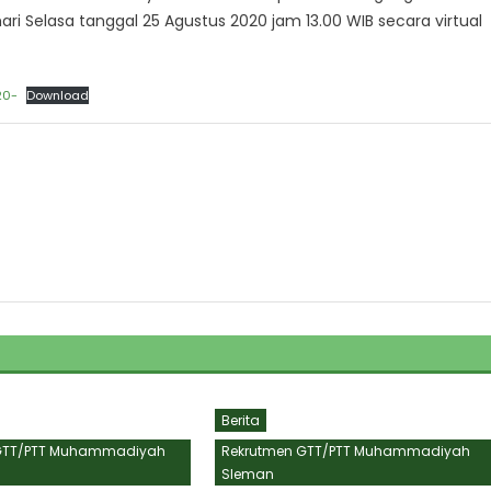
Selasa tanggal 25 Agustus 2020 jam 13.00 WIB secara virtual
20-
Download
Berita
GTT/PTT Muhammadiyah
Rekrutmen GTT/PTT Muhammadiyah
Sleman