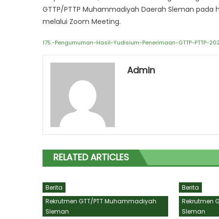
GTTP/PTTP Muhammadiyah Daerah Sleman pada hari 
melalui Zoom Meeting.
175.-Pengumuman-Hasil-Yudisium-Penerimaan-GTTP-PTTP-20
Admin
RELATED ARTICLES
Berita
Berita
Rekrutmen GTT/PTT Muhammadiyah
Rekrutmen 
Sleman
Sleman