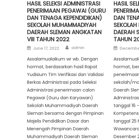
HASIL SELEKSI ADMINISTRASI
HASIL SEL
PENERIMAAN PEGAWAI (GURU
PENERIM
DAN TENAGA KEPENDIDIKAN)
DAN TENA
SEKOLAH MUHAMMADIYAH
SEKOLAH
DAERAH SLEMAN ANGKATAN
DAERAH 
VIII TAHUN 2022
TAHUN 2
Author
Posted
Posted
admin
June 17, 2022
December
on
on
Assalamualaikum wr wb. Dengan
Assalamual
hormat, berdasarkan hasil Rapat
hormat, ber
Yudisium Tim Verifikasi dan Validasi
penerimaan
Berkas Administrasi pada Seleksi
sekolah/m
Administrasi penerimaan calon
Daerah Sle
Pegawai (Guru dan Karyawan)
Administras
Sekolah Muhammadiyah Daerah
tanggal 16 
Sleman bersama dengan Pimpinan
Kompetensi
Majelis Pendidikan Dasar dan
tanggal 25 
Menengah Pimpinan Daerah
Wawancara 
Muhammadiyah Daerah Sleman
Desember 2