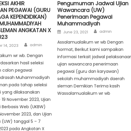
EKSI AKHIR
Pengumuman Jadwal Ujian
AAN PEGAWAI (GURU
Wawancara (UW)
GA KEPENDIDIKAN)
Penerimaan Pegawai
 MUHAMMADIYAH
Muhammadiyah
SLEMAN ANGKATAN X
Author
Posted
admin
June 23, 2021
on
023
Assalamualaikum wr wb Dengan
Author
admin
 14, 2023
hormat, Berikut kami sampaikan
aikum wr wb. Dengan
informasi terkait jadwal pelaksanaa
dasarkan hasil seleksi
ujian wawancara penerimaan
 calon pegawai
pegawai (guru dan karyawan)
adrasah Muhammadiyah
sekolah muhammadiyah daerah
man pada tahap seleksi
sleman Demikian Terima kasih
i yang dilaksanakan
Wassalamualaikum wr wb
– 19 November 2023, Ujian
 Berbasis Web (UKBW)
November 2023, dan Ujian
(UW) tanggal 5 – 7
023 pada Angkatan X