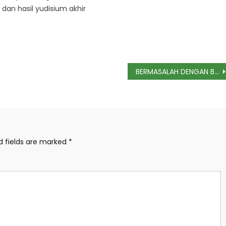
dan hasil yudisium akhir
BERMASALAH DENGAN BELAJAR DI RUMAH, MUHAMMADIYAH SLEMAN LUNCURKAN 91 MODUL HIBRIDA UNTUK BELAJAR SISWA SELAMA COVID-19 JENJANG SD/MI DAN SMP
d fields are marked
*