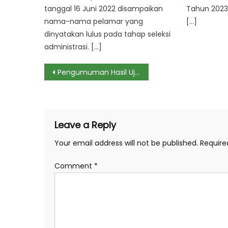
tanggal 16 Juni 2022 disampaikan
Tahun 2023 
nama-nama pelamar yang
[…]
dinyatakan lulus pada tahap seleksi
administrasi. […]
Post
Pengumuman Hasil Ujian Kompetensi Berbasis Web (UKBW) Angkatan III Tahun 2020
navigation
Leave a Reply
Your email address will not be published.
Require
Comment
*